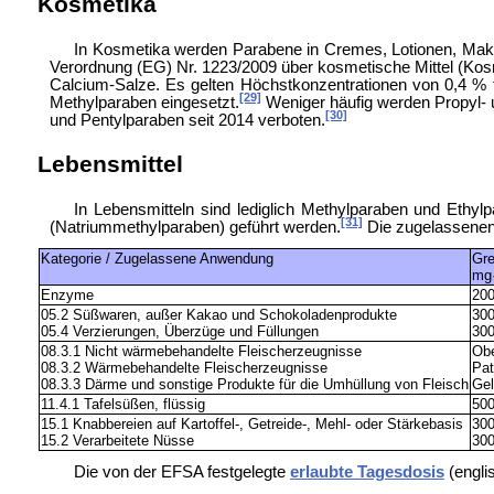
Kosmetika
In Kosmetika werden Parabene in Cremes, Lotionen, Make-
Verordnung (EG) Nr. 1223/2009 über kosmetische Mittel
(Kosm
Calcium-Salze. Es gelten Höchstkonzentrationen von 0,4 % f
[29]
Methylparaben eingesetzt.
Weniger häufig werden Propyl- 
[30]
und
Pentylparaben seit 2014 verboten.
Lebensmittel
In Lebensmitteln sind lediglich Methylparaben und Ethyl
[31]
(
Natriummethylparaben) geführt werden.
Die zugelassenen 
Kategorie / Zugelassene Anwendung
Gr
mg
Enzyme
20
05.2 Süßwaren, außer Kakao und Schokoladenprodukte
30
05.4 Verzierungen, Überzüge und Füllungen
30
08.3.1 Nicht wärmebehandelte Fleischerzeugnisse
Ob
08.3.2 Wärmebehandelte Fleischerzeugnisse
Pa
08.3.3 Därme und sonstige Produkte für die Umhüllung von Fleisch
Ge
11.4.1 Tafelsüßen, flüssig
50
15.1 Knabbereien auf Kartoffel-, Getreide-, Mehl- oder Stärkebasis
30
15.2 Verarbeitete Nüsse
30
Die von der
EFSA festgelegte
erlaubte Tagesdosis
(engli