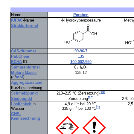
Name
Paraben
IUPAC
-Name
4-Hydroxybenzoesäure
Methy
Strukturformel
CAS-Nummer
99-96-7
PubChem
135
ECHA
-ID
100.002.550
Summenformel
C
H
O
7
6
3
Molare Masse
138,12
(
g
/
mol
)
Aggregatzustand
Kurzbeschreibung
[10]
Schmelzpunkt
213–215 °C (Zersetzung)
[10]
Siedepunkt
Zersetzung
270–28
−1
Löslichkeit
in
4,9 g·l
bei 20 °C,
2,5
−1
[1]
Wasser
335 g·l
bei 100 °C
GHS-
Kennzeichnung