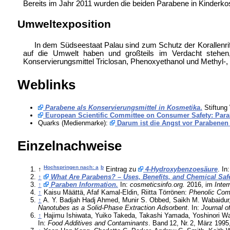
Bereits im Jahr 2011 wurden die beiden Parabene in Kinderk
Umweltexposition
In dem Südseestaat Palau sind zum Schutz der
Korallenr
auf die Umwelt haben und großteils im Verdacht stehen
Konservierungsmittel
Triclosan,
Phenoxyethanol und Methyl-, 
Weblinks
Parabene als Konservierungsmittel in Kosmetika
.
Stiftung
European Scientific Committee on Consumer Safety: Para
Quarks (Medienmarke):
Darum ist die Angst vor Parabenen
Einzelnachweise
Hochspringen nach: a
b
↑
Eintrag zu
4-Hydroxybenzoesäure
. In
↑
What Are Parabens? – Uses, Benefits, and Chemical Safe
↑
Paraben Information.
In:
cosmeticsinfo.org.
2016, im
Inter
↑
Kaisu Määttä, Afaf Kamal-Eldin, Riitta Törrönen:
Phenolic Comp
↑
A. Y. Badjah Hadj Ahmed, Munir S. Obbed, Saikh M. Wabaidur,
Nanotubes as a Solid-Phase Extraction Adsorbent
. In:
Journal o
↑
Hajimu Ishiwata, Yuiko Takeda, Takashi Yamada, Yoshinori Wa
In:
Food Additives and Contaminants
.
Band
12
,
Nr.
2
, März 1995