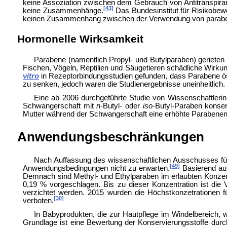
keine Assoziation zwischen dem Gebrauch von
Antitranspir
[43]
keine Zusammenhänge.
Das
Bundesinstitut für Risikobe
keinen Zusammenhang zwischen der Verwendung von paraben
Hormonelle Wirksamkeit
Parabene (namentlich Propyl- und Butylparaben) gerieten
Fischen, Vögeln, Reptilien und Säugetieren schädliche Wirk
vitro
in Rezeptorbindungsstudien gefunden, dass Parabene 
zu senken, jedoch waren die Studienergebnisse uneinheitlich.
Eine ab 2006 durchgeführte Studie von Wissenschaftler
Schwangerschaft mit
n
-Butyl- oder
iso
-Butyl-Paraben konse
Mutter während der Schwangerschaft eine erhöhte Parabenen
Anwendungsbeschränkungen
Nach Auffassung des
wissenschaftlichen Ausschusses fü
[49]
Anwendungsbedingungen nicht zu erwarten.
Basierend auf
Demnach sind Methyl- und Ethylparaben im erlaubten Konzent
0,19 % vorgeschlagen. Bis zu dieser Konzentration ist die 
verzichtet werden. 2015 wurden die Höchstkonzetrationen f
[30]
verboten.
In Babyprodukten, die zur Hautpflege im Windelbereich,
Grundlage ist eine Bewertung der Konservierungsstoffe du