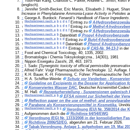
↑
Yoon-Han Kang, Charlotte C. Parker, Andrew C. Smith, Keith 
(englisch).
↑
Jennifer Smith-Becker, Eric Marois, Elisabeth J. Huguet, Sha
Increase in Phenylalanine Ammonia-Lyase Activity in Petioles 
↑
George A. Burdock:
Fenaroli’s Handbook of Flavor Ingredients
Hochspringen nach: a
b
c
d
e
f
↑
Eintrag zu
4-Hydroxybenzoesäu
Hochspringen nach: a
b
c
d
e
f
↑
Eintrag zu
Methyl-4-hydroxyben
Hochspringen nach: a
b
c
d
e
f
↑
Eintrag zu
4-Hydroxybenzoesäur
Hochspringen nach: a
b
↑
Datenblatt
Propyl 4-hydroxybenzoate
Hochspringen nach: a
b
c
d
↑
Eintrag zu
Butyl-4-hydroxybenzoa
Hochspringen nach: a
b
c
d
↑
Datenblatt
Phenyl 4-hydroxybenzoa
Hochspringen nach: a
b
c
d
e
↑
Eintrag zu
CAS-Nr. 94-13-3
in der
↑
Food and Chemical Toxicology, 40, 1335, 2002.
↑
Bromatologia i Chemia Toksykologiczna., 14(301), 1981
↑
Nippon Eiseigaku Zasshi, 28, 463, 1973.
↑
I. Sado:
[Synergistic toxicity of official permissible preservativ
↑
Alfred Fahr:
Voigt Pharmazeutische Technologie
. 12. Auflage.
↑
K.H. Bauer, K.-H. Frömming, C. Führer:
Pharmazeutische Tech
↑
H. A. Schiffter-Weinle:
Schutz vor Verderben - Konservier
↑
Guideline on Excipients in the Dossier for Application f
↑
Konserviertes Wasser DAC
.
Deutscher Arzneimittel-Codex/
↑
M. Haß:
Rezepturherstellung - Suspensionen galenisch
Hochspringen nach: a
b
↑
EFSA nimmt zur Sicherheit der Verw
↑
Reflection paper on the use of methyl- and propylparabe
↑
Parabene als Konservierungsmittel in Kosmetika.
Unnötig
Hochspringen nach: a
b
c
↑
Verordnung (EU) Nr. 358/2014 der 
↑
Aufgenommen durch die
Richtlinie 64/54/EWG
↑
Verordnung (EG) Nr. 1333/2008 in der konsolidierten Fa
↑
Richtlinie 2006/52/EG
, abgerufen am 21. Februar 2026.
↑
Tabak-Verordnung, Anlage 1, aufgehoben am 19. Mai 20