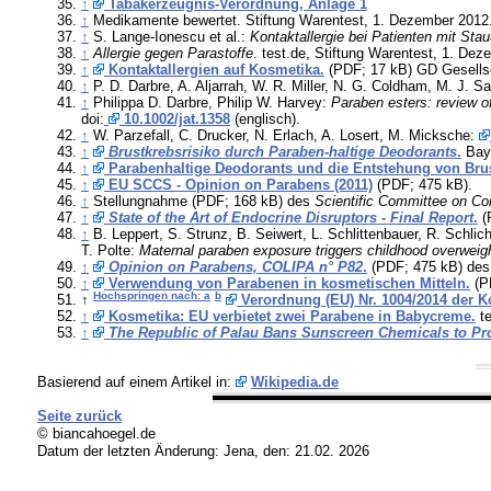
↑
Tabakerzeugnis-Verordnung, Anlage 1
↑
Medikamente bewertet. Stiftung Warentest, 1. Dezember 2012
↑
S. Lange-Ionescu et al.:
Kontaktallergie bei Patienten mit St
↑
Allergie gegen Parastoffe
. test.de, Stiftung Warentest, 1. De
↑
Kontaktallergien auf Kosmetika.
(PDF; 17 kB) GD Gesellsch
↑
P. D. Darbre, A. Aljarrah, W. R. Miller, N. G. Coldham, M. J. S
↑
Philippa D. Darbre, Philip W. Harvey:
Paraben esters: review of
doi:
10.1002/jat.1358
(englisch).
↑
W. Parzefall, C. Drucker, N. Erlach, A. Losert, M. Micksche:
↑
Brustkrebsrisiko durch Paraben-haltige Deodorants
.
Baye
↑
Parabenhaltige Deodorants und die Entstehung von Brus
↑
EU SCCS - Opinion on Parabens (2011)
(PDF; 475 kB).
↑
Stellungnahme (PDF; 168 kB) des
Scientific Committee on C
↑
State of the Art of Endocrine Disruptors - Final Report
.
(
↑
B. Leppert, S. Strunz, B. Seiwert, L. Schlittenbauer, R. Schli
T. Polte:
Maternal paraben exposure triggers childhood overwei
↑
Opinion on Parabens, COLIPA n° P82
.
(PDF; 475 kB) de
↑
Verwendung von Parabenen in kosmetischen Mitteln.
(PD
Hochspringen nach: a
b
↑
Verordnung (EU) Nr. 1004/2014 der 
↑
Kosmetika: EU verbietet zwei Parabene in Babycreme.
te
↑
The Republic of Palau Bans Sunscreen Chemicals to Prote
Basierend auf einem Artikel in:
Wikipedia.de
Seite zurück
© biancahoegel.de
Datum der letzten Änderung:
Jena, den: 21.02. 2026