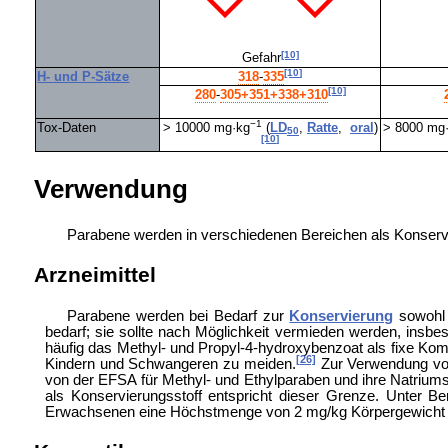
[10]
Gefahr
[10]
H- und P-Sätze
318
​‐​
335
[10]
280
​‐​
305+351+338+310
−1
Tox-Daten
> 10000 mg·kg
(
LD
,
Ratte
,
oral
)
> 8000 mg
50
[10]
Verwendung
Parabene werden in verschiedenen Bereichen als Konservie
Arzneimittel
Parabene werden bei Bedarf zur
Konservierung
sowohl 
bedarf; sie sollte nach Möglichkeit vermieden werden, insbe
häufig das Methyl- und Propyl-4-hydroxybenzoat als fixe Ko
[26]
Kindern und Schwangeren zu meiden.
Zur Verwendung von
von der
EFSA für Methyl- und Ethylparaben und ihre Natriums
als Konservierungsstoff entspricht dieser Grenze. Unter B
Erwachsenen eine Höchstmenge von 2 mg/kg Körpergewicht 