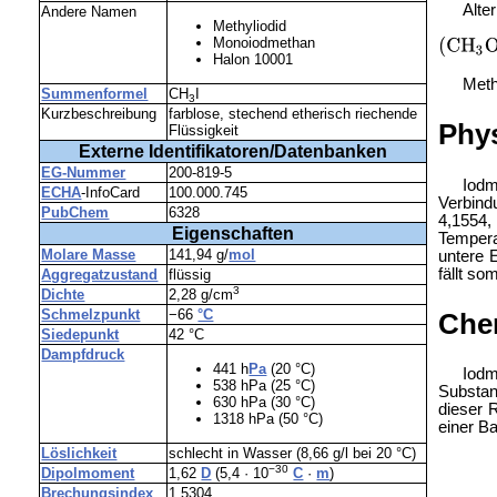
Alte
Andere Namen
Methyliodid
Monoiodmethan
Halon 10001
Meth
Summenformel
CH
I
3
Kurzbeschreibung
farblose, stechend etherisch riechende
Phys
Flüssigkeit
Externe Identifikatoren/Datenbanken
EG-Nummer
200-819-5
Iodm
ECHA
-InfoCard
100.000.745
Verbind
PubChem
6328
4,1554,
Eigenschaften
Tempera
Molare Masse
141,94 g/
mol
untere 
fällt som
Aggregatzustand
flüssig
3
Dichte
2,28 g/cm
Schmelzpunkt
−66
°C
Che
Siedepunkt
42 °C
Dampfdruck
441 h
Pa
(20 °C)
Iodm
538 hPa (25 °C)
Substa
630 hPa (30 °C)
dieser 
1318 hPa (50 °C)
einer Ba
Löslichkeit
schlecht in Wasser (8,66 g/l bei 20 °C)
−30
Dipolmoment
1,62
D
(5,4 · 10
C
·
m
)
Brechungsindex
1,5304