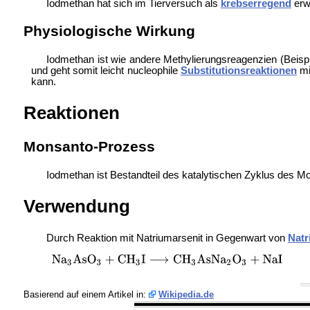
Iodmethan hat sich im Tierversuch als
krebserregend
erw
Physiologische Wirkung
Iodmethan ist wie andere Methylierungsreagenzien (Beisp
und geht somit leicht nucleophile
Substitutionsreaktionen
mi
kann.
Reaktionen
Monsanto-Prozess
Iodmethan ist Bestandteil des katalytischen Zyklus des
Mo
Verwendung
Durch Reaktion mit
Natriumarsenit in Gegenwart von
Natr
Basierend auf einem Artikel in:
Wikipedia.de