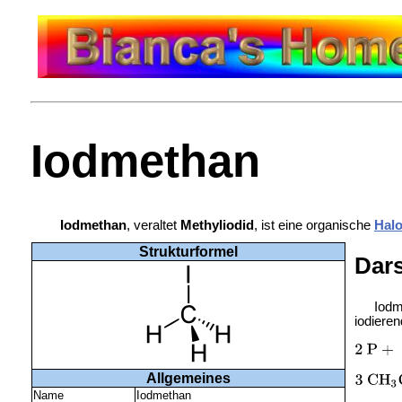
Iodmethan
Iodmethan
, veraltet
Methyliodid
, ist eine organische
Hal
Strukturformel
Dars
Iodm
iodiere
Allgemeines
Name
Iodmethan