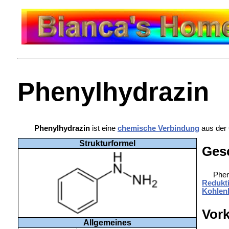
Phenylhydrazin
Phenylhydrazin
ist eine
chemische Verbindung
aus der 
Strukturformel
Ges
Phen
Redukt
Kohlen
Vor
Allgemeines