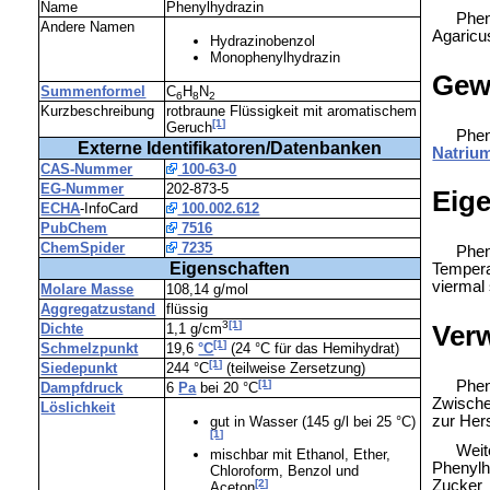
Name
Phenylhydrazin
Phen
Andere Namen
Agaricu
Hydrazinobenzol
Monophenylhydrazin
Gew
Summenformel
C
H
N
6
8
2
Kurzbeschreibung
rotbraune Flüssigkeit mit aromatischem
[1]
Geruch
Phen
Externe Identifikatoren/Datenbanken
Natrium
CAS-Nummer
100-63-0
EG-Nummer
202-873-5
Eig
ECHA
-InfoCard
100.002.612
PubChem
7516
ChemSpider
7235
Phen
Eigenschaften
Tempera
viermal 
Molare Masse
108,14 g/mol
Aggregatzustand
flüssig
3
[1]
Ver
Dichte
1,1 g/cm
[1]
Schmelzpunkt
19,6
°C
(24 °C für das Hemihydrat)
[1]
Siedepunkt
244 °C
(teilweise Zersetzung)
[1]
Phe
Dampfdruck
6
Pa
bei 20 °C
Zwische
Löslichkeit
zur Her
gut in Wasser (145 g/l bei 25 °C)
[1]
Weit
mischbar mit Ethanol, Ether,
Phenyl
Chloroform, Benzol und
Zucker 
[2]
Aceton