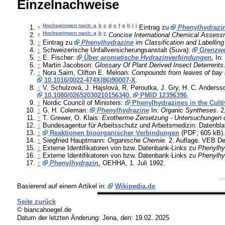
Einzelnachweise
Hochspringen nach: a
b
c
d
e
f
g
h
i
j
↑
Eintrag zu
Phenylhydrazi
Hochspringen nach: a
b
c
↑
Concise International Chemical Asses
↑
Eintrag zu
Phenylhydrazine
im
Classification and Labelling
↑
Schweizerische Unfallversicherungsanstalt (Suva):
Grenzwe
↑
E. Fischer:
Über aromatische Hydrazinverbindungen.
In:
↑
Martin Jacobson:
Glossary Of Plant Derived Insect Deterrents
↑
Nora Saim, Clifton E. Meloan:
Compounds from leaves of bay (L
10.1016/0022-474X(86)90007-X
.
↑
V. Schulzová, J. Hajslová, R. Peroutka, J. Gry, H. C. Anderss
10.1080/02652030210156340
,
PMID 12396396
.
↑
Nordic Council of Ministers:
Phenylhydrazines in the Culti
↑
G. H. Coleman:
Phenylhydrazine
In:
Organic Syntheses
. 2
↑
T. Grewer, O. Klais:
Exotherme Zersetzung - Untersuchungen de
↑
Bundesagentur für Arbeitsschutz und Arbeitsmedizin: Datenbla
↑
Reaktionen bioorganischer Verbindungen
(PDF; 605 kB).
↑
Siegfried Hauptmann:
Organische Chemie.
2. Auflage. VEB Deu
↑
Externe Identifikatoren von bzw. Datenbank-Links zu
Phenylhy
↑
Externe Identifikatoren von bzw. Datenbank-Links zu
Phenylhy
↑
Phenylhydrazin.
OEHHA, 1. Juli 1992.
Basierend auf einem Artikel in:
Wikipedia.de
Seite zurück
© biancahoegel.de
Datum der letzten Änderung:
Jena, den: 19.02. 2025