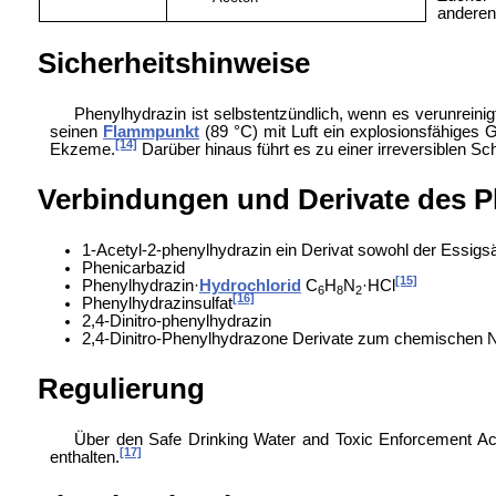
anderen 
Sicherheitshinweise
Phenylhydrazin ist selbstentzündlich, wenn es verunreini
seinen
Flammpunkt
(89 °C) mit Luft ein explosionsfähiges G
[14]
Ekzeme.
Darüber hinaus führt es zu einer irreversiblen Sc
Verbindungen und Derivate des P
1-Acetyl-2-phenylhydrazin ein Derivat sowohl der Essigs
Phenicarbazid
[15]
Phenylhydrazin·
Hydrochlorid
C
H
N
·HCl
6
8
2
[16]
Phenylhydrazinsulfat
2,4-Dinitro-phenylhydrazin
2,4-Dinitro-Phenylhydrazone Derivate zum chemischen
Regulierung
Über den
Safe Drinking Water and Toxic Enforcement Act 
[17]
enthalten.