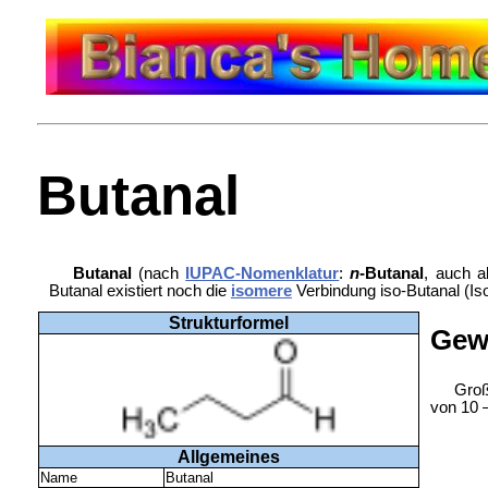
Butanal
Butanal
(nach
IUPAC-Nomenklatur
:
n
-Butanal
, auch 
Butanal existiert noch die
isomere
Verbindung
iso-Butanal (Is
Strukturformel
Gew
Groß
von 10 
Allgemeines
Name
Butanal