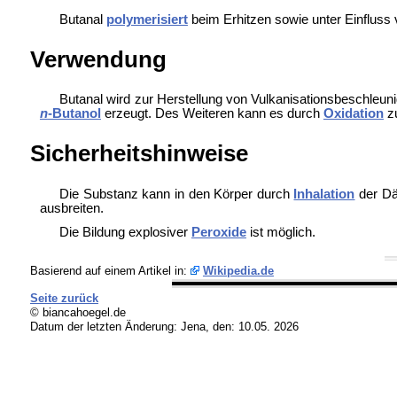
Butanal
polymerisiert
beim Erhitzen sowie unter Einfluss
Verwendung
Butanal wird zur Herstellung von
Vulkanisationsbeschleun
n
-Butanol
erzeugt. Des Weiteren kann es durch
Oxidation
z
Sicherheitshinweise
Die Substanz kann in den Körper durch
Inhalation
der Dä
ausbreiten.
Die Bildung explosiver
Peroxide
ist möglich.
Basierend auf einem Artikel in:
Wikipedia.de
Seite zurück
© biancahoegel.de
Datum der letzten Änderung:
Jena, den: 10.05. 2026