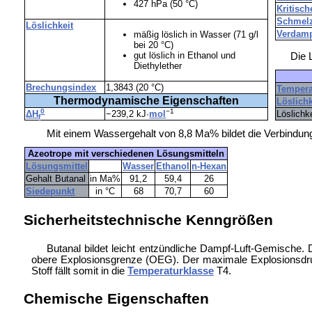
427 hPa (50 °C)
Kritisc
Schmelz
Löslichkeit
Verdamp
mäßig löslich in Wasser (71 g/l
bei 20 °C)
gut löslich in Ethanol und
Die 
Diethylether
Brechungsindex
1,3843 (20 °C)
Tempera
Thermodynamische Eigenschaften
Löslichk
0
−1
Löslichk
ΔH
−239,2 kJ·
mol
f
Mit einem Wassergehalt von 8,8 Ma% bildet die Verbindun
Azeotrope mit verschiedenen Lösungsmitteln
Lösungsmittel
Wasser
Ethanol
n-Hexan
Gehalt Butanal
in Ma%
91,2
59,4
26
Siedepunkt
in °C
68
70,7
60
Sicherheitstechnische Kenngrößen
Butanal bildet leicht entzündliche Dampf-Luft-Gemische.
obere Explosionsgrenze (OEG). Der maximale Explosionsdru
Stoff fällt somit in die
Temperaturklasse
T4.
Chemische Eigenschaften