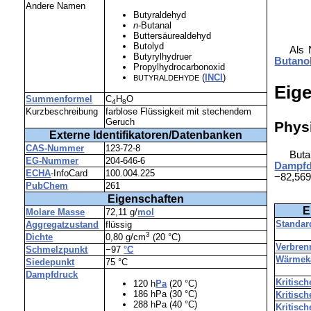
Andere Namen
Butyraldehyd
n
-Butanal
Buttersäurealdehyd
Butolyd
Als 
Butyrylhydruer
Butano
Propylhydrocarbonoxid
(
INCI
)
BUTYRALDEHYDE
Eig
Summenformel
C
H
O
4
8
Kurzbeschreibung
farblose Flüssigkeit mit stechendem
Geruch
Phys
Externe Identifikatoren/Datenbanken
CAS-Nummer
123-72-8
Buta
EG-Nummer
204-646-6
Dampfd
ECHA
-InfoCard
100.004.225
−82,569
PubChem
261
Eigenschaften
E
Molare Masse
72,11 g/
mol
Standar
Aggregatzustand
flüssig
3
Dichte
0,80 g/cm
(20 °C)
Verbren
Schmelzpunkt
−97
°C
Wärmeka
Siedepunkt
75 °C
Dampfdruck
Kritisc
120 h
Pa
(20 °C)
186 hPa (30 °C)
Kritisch
288 hPa (40 °C)
Kritisch