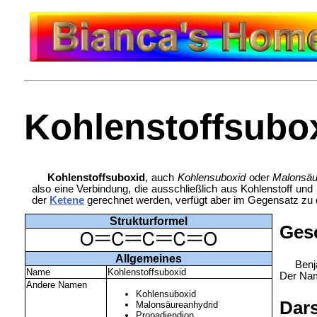
Kohlenstoffsubo
Kohlenstoffsuboxid
, auch
Kohlensuboxid
oder
Malonsäu
also eine Verbindung, die ausschließlich aus Kohlenstoff und 
der
Ketene
gerechnet werden, verfügt aber im Gegensatz zu 
Strukturformel
Ges
Allgemeines
Benj
Name
Kohlenstoffsuboxid
Der Nam
Andere Namen
Kohlensuboxid
Dars
Malonsäureanhydrid
Propadiendion