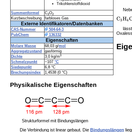
Trikohlenstoffdioxid
Nebe
Summenformel
C
O
3
2
Kurzbeschreibung
farbloses Gas
Externe Identifikatoren/Datenbanken
läs
CAS-Nummer
504-64-3
Oxaless
PubChem
136332
Eigenschaften
Eig
Molare Masse
68,03 g/
mol
Aggregatzustand
gasförmig
3
Dichte
3,0 kg/m
Schmelzpunkt
−107
°C
Siedepunkt
6,8 °C
Brechungsindex
1,4538 (0 °C)
Physikalische Eigenschaften
Strukturformel mit Bindungslängen
Die Verbindung ist linear gebaut. Die
Bindungslängen
lie