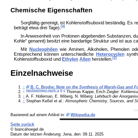
Chemische Eigenschaften
Sorgfältig gereinigt, ist Kohlenstoffsuboxid beständig. Es r
[4]
beträgt etwa drei Tage).
In Anwesenheit von Protonen abgebenden Substanzen, d
Kohle“ genannt) besitzt eine bandartige Struktur und ist aus c
Mit
Nucleophilen
wie Aminen, Alkoholen, Phenolen oder
Entsprechend können unterschiedliche
Heterocyclen
synthe
[2]
Kohlenstoffsuboxid und
Ethylen
Allen
herstellen.
Einzelnachweise
↑
B. C. Brodie:
Note on the Synthesis of Marsh-Gas and Fo
Hochspringen nach: a
b
c
↑
Thomas Kappe, Erich Ziegler:
Kohlensu
↑
A. F. Holleman, E. Wiberg, N. Wiberg:
Lehrbuch der Anorgani
↑
Stephan Keßel et al.:
Atmospheric Chemistry, Sources, and S
Basierend auf einem Artikel in:
Wikipedia.de
Seite zurück
© biancahoegel.de
Datum der letzten Änderung:
Jena, den: 09.11. 2025