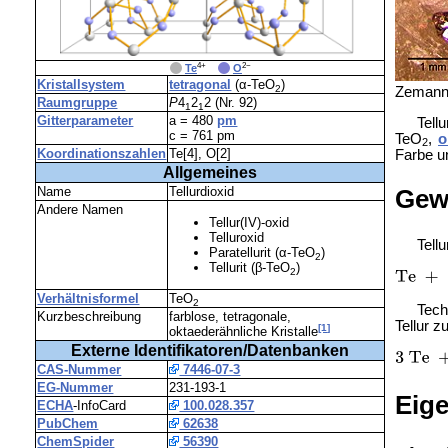
4+
2−
_
Te
_
O
Kristallsystem
tetragonal
(α-TeO
)
2
Zemanni
Raumgruppe
P
4
2
2 (Nr. 92)
1
1
Gitterparameter
a = 480
pm
Tell
c = 761 pm
TeO
,
o
2
Koordinationszahlen
Te[4], O[2]
Farbe u
Allgemeines
Name
Tellurdioxid
Gew
Andere Namen
Tellur(IV)-oxid
Telluroxid
Tell
Paratellurit (α-TeO
)
2
Tellurit (β-TeO
)
2
Verhältnisformel
TeO
2
Tech
Kurzbeschreibung
farblose, tetragonale,
Tellur z
[1]
oktaederähnliche Kristalle
Externe Identifikatoren/Datenbanken
CAS-Nummer
7446-07-3
EG-Nummer
231-193-1
Eig
ECHA
-InfoCard
100.028.357
PubChem
62638
ChemSpider
56390