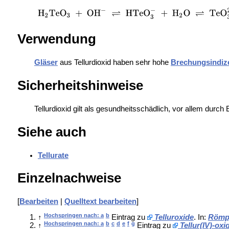
Verwendung
Gläser
aus Tellurdioxid haben sehr hohe
Brechungsindiz
Sicherheitshinweise
Tellurdioxid gilt als gesundheitsschädlich, vor allem durc
Siehe auch
Tellurate
Einzelnachweise
[
Bearbeiten
|
Quelltext bearbeiten
]
Hochspringen nach: a
b
↑
Eintrag zu
Telluroxide
. In:
Römp
Hochspringen nach: a
b
c
d
e
f
g
↑
Eintrag zu
Tellur(IV)-oxi