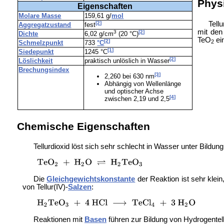
Phys
Eigenschaften
Molare Masse
159,61 g/
mol
Tellu
[2]
Aggregatzustand
fest
mit de
3
[2]
Dichte
6,02 g/cm
(20 °C)
TeO
ei
[2]
2
Schmelzpunkt
733
°C
[1]
Siedepunkt
1245 °C
[2]
Löslichkeit
praktisch unlöslich in Wasser
Brechungsindex
[3]
2,260 bei 630 nm
Abhängig von Wellenlänge
und optischer Achse
[4]
zwischen 2,19 und 2,5
Chemische Eigenschaften
Tellurdioxid löst sich sehr schlecht in Wasser unter Bildun
Die
Gleichgewichtskonstante
der Reaktion ist sehr klei
von Tellur(IV)-
Salzen
:
Reaktionen mit
Basen
führen zur Bildung von Hydrogentel