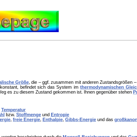
alische Größe
, die – ggf. zusammen mit anderen Zustandsgrößen 
h konstant, befindet sich das System im
thermodynamischen Gleic
Weg es zu diesem Zustand gekommen ist. Ihnen gegenüber stehen
P
)
Temperatur
ahl
bzw.
Stoffmenge
und
Entropie
ergie
,
freie Energie
,
Enthalpie
,
Gibbs-Energie
und das
großkanon