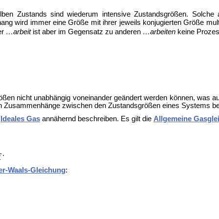
ben Zustands sind wiederum intensive Zustandsgrößen. Solche au
wird immer eine Größe mit ihrer jeweils konjugierten Größe multipliz
er
…arbeit
ist aber im Gegensatz zu anderen
…arbeiten
keine Prozes
rößen nicht unabhängig voneinander geändert werden können, was a
n Zusammenhänge zwischen den Zustandsgrößen eines Systems b
h
Ideales Gas
annähernd beschreiben. Es gilt die
Allgemeine Gasgle
.
er-Waals-Gleichung
: