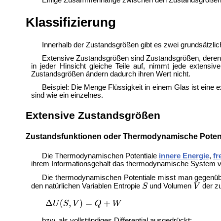
Einige Zusammenhänge zwischen den Zustandsgrößen 
Klassifizierung
Innerhalb der Zustandsgrößen gibt es zwei grundsätzlic
Extensive Zustandsgrößen sind Zustandsgrößen, deren 
in jeder Hinsicht gleiche Teile auf, nimmt jede extens
Zustandsgrößen ändern dadurch ihren Wert nicht.
Beispiel: Die Menge Flüssigkeit in einem Glas ist eine
sind wie ein einzelnes.
Extensive Zustandsgrößen
Zustandsfunktionen oder Thermodynamische Potent
Die Thermodynamischen Potentiale
innere Energie
,
fr
ihrem Informationsgehalt das thermodynamische System vo
Die thermodynamischen Potentiale misst man gegenüber
den natürlichen Variablen Entropie
und Volumen
der z
bzw. als vollständiges Differential ausgedrückt: