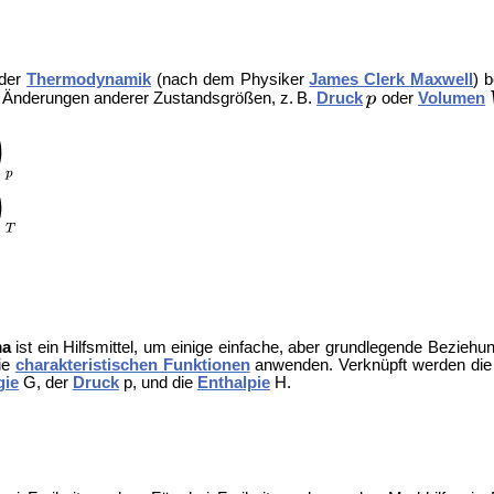
der
Thermodynamik
(nach dem Physiker
James Clerk Maxwell
) 
r Änderungen anderer Zustandsgrößen, z. B.
Druck
oder
Volumen
ma
ist ein Hilfsmittel, um einige einfache, aber grundlegende Bezieh
ie
charakteristischen Funktionen
anwenden. Verknüpft werden di
gie
G, der
Druck
p, und die
Enthalpie
H.