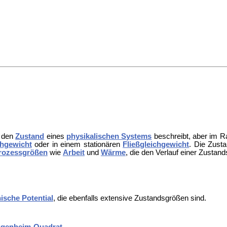
– den
Zustand
eines
physikalischen Systems
beschreibt, aber im R
hgewicht
oder in einem stationären
Fließgleichgewicht
. Die Zust
rozessgrößen
wie
Arbeit
und
Wärme
, die den Verlauf einer Zusta
ische Potential
, die ebenfalls extensive Zustandsgrößen sind.