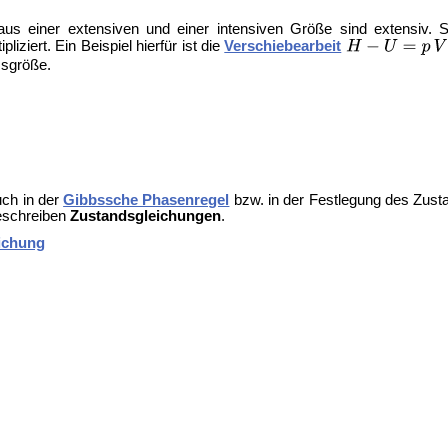
s einer extensiven und einer intensiven Größe sind extensiv. So
iert. Ein Beispiel hierfür ist die
Verschiebearbeit
sgröße.
uch in der
Gibbssche Phasenregel
bzw. in der Festlegung des Zust
eschreiben
Zustandsgleichungen
.
ichung