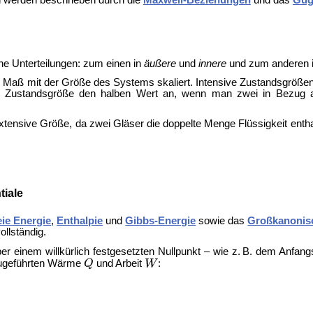
werden beschrieben durch die
Maxwell-Beziehungen
und das
Gug
he Unterteilungen: zum einen in
äußere
und
innere
und zum anderen 
Maß mit der Größe des Systems skaliert. Intensive Zustandsgrößen 
ive Zustandsgröße den halben Wert an, wenn man zwei in Bezug au
 extensive Größe, da zwei Gläser die doppelte Menge Flüssigkeit enth
iale
eie Energie
,
Enthalpie
und
Gibbs-Energie
sowie das
Großkanonisc
llständig.
 einem willkürlich festgesetzten Nullpunkt – wie z. B. dem Anfang
ugeführten Wärme
und Arbeit
: