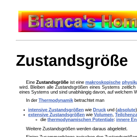
Zustandsgröße
Eine
Zustandsgröße
ist eine
makroskopische
physik
wird. Bleiben alle Zustandsgrößen eines Systems zeitlic
eines Systems und sind unabhängig davon, auf welchem 
In der
Thermodynamik
betrachtet man
intensive Zustandsgrößen
wie
Druck
und (
absolute
extensive Zustandsgrößen
wie
Volumen
,
Teilchenz
die
thermodynamischen Potentiale
:
innere En
Weitere Zustandsgrößen werden daraus abgeleitet.