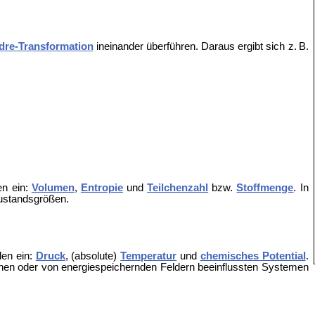
dre-Transformation
ineinander überführen. Daraus ergibt sich z. B.
en ein:
Volumen
,
Entropie
und
Teilchenzahl
bzw.
Stoffmenge
. In
ustandsgrößen.
len ein:
Druck
, (absolute)
Temperatur
und
chemisches Potential
.
hen oder von energiespeichernden Feldern beeinflussten Systemen