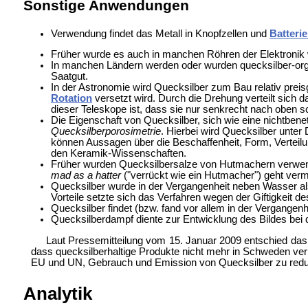
Sonstige Anwendungen
Verwendung findet das Metall in Knopfzellen und
Batteri
Früher wurde es auch in manchen Röhren der Elektronik w
In manchen Ländern werden oder wurden quecksilber-org
Saatgut.
In der Astronomie wird Quecksilber zum Bau relativ preisgü
Rotation
versetzt wird. Durch die Drehung verteilt sich 
dieser Teleskope ist, dass sie nur senkrecht nach oben s
Die Eigenschaft von Quecksilber, sich wie eine nichtben
Quecksilberporosimetrie
. Hierbei wird Quecksilber unte
können Aussagen über die Beschaffenheit, Form, Vertei
den Keramik-Wissenschaften.
Früher wurden Quecksilbersalze von Hutmachern verwende
mad as a hatter
("verrückt wie ein Hutmacher") geht verm
Quecksilber wurde in der Vergangenheit neben Wasser al
Vorteile setzte sich das Verfahren wegen der Giftigkeit de
Quecksilber findet (bzw. fand vor allem in der Vergange
Quecksilberdampf diente zur Entwicklung des Bildes bei d
Laut Pressemitteilung vom 15. Januar 2009 entschied da
dass quecksilberhaltige Produkte nicht mehr in Schweden ver
EU und UN, Gebrauch und Emission von Quecksilber zu reduzi
Analytik