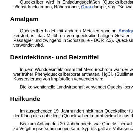
Quecksilber wird in Entladungsgefäßen (Quecksilberd
höchstdrucklampen, Höhensonne,
Quarz
lampe, sog. "Schwar
Amalgam
Quecksilber bildet mit anderen Metallen spontan
Amalg
zerstört, ist das Mitführen von quecksilberhaltigen Gerät
Passagier und zwingend in Schutzhülle - DGR 2.3). Quecksil
verwendet wird.
Desinfektions- und Beizmittel
In dem Wunddesinfektionsmittel Mercurochrom war der wi
war früher Phenylquecksilberborat enthalten. HgCl
(Sublimat
2
Konservierung von Impfstoffen verwendet wird.
Die konventionelle Landwirtschaft verwendet Quecksilberv
Heilkunde
Im ausgehenden 19. Jahrhundert hielt man Quecksilber fü
der Klang dies nahe legt. (Quacksalber kommt vielmehr aus 
Bis zum Anfang des 20. Jahrhunderts war Quecksilbersalbe e
zu Vergiftungserscheinungen kam. Syphilis galt als Volksseuc