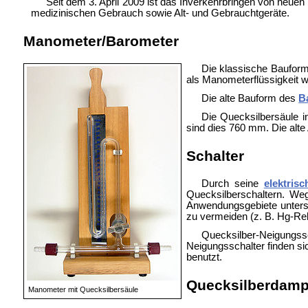
Seit dem 3. April 2009 ist das Inverkehrbringen von neu
medizinischen Gebrauch sowie Alt- und Gebrauchtgeräte.
Manometer/Barometer
Die klassische Bauform
als Manometerflüssigkeit we
Die alte Bauform des
B
Die Quecksilbersäule i
sind dies 760 mm. Die alte
Schalter
Durch seine
elektrisc
Quecksilberschaltern. Weg
Anwendungsgebiete untersa
zu vermeiden (z. B. Hg-Rel
Quecksilber-Neigungssc
Neigungsschalter finden sic
benutzt.
Quecksilberdam
Manometer mit Quecksilbersäule