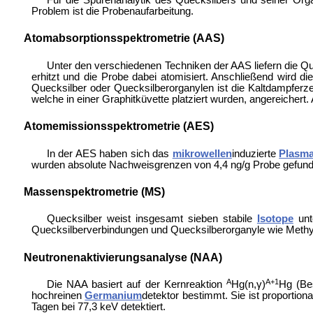
Problem ist die Probenaufarbeitung.
Atomabsorptionsspektrometrie (AAS)
Unter den verschiedenen Techniken der AAS liefern die Qu
erhitzt und die Probe dabei atomisiert. Anschließend wird di
Quecksilber oder Quecksilberorganylen ist die Kaltdampferz
welche in einer Graphitküvette platziert wurden, angereicher
Atomemissionsspektrometrie (AES)
In der AES haben sich das
mikrowellen
induzierte
Plasm
wurden absolute Nachweisgrenzen von 4,4 ng/g Probe gefund
Massenspektrometrie (MS)
Quecksilber weist insgesamt sieben stabile
Isotope
unte
Quecksilberverbindungen und Quecksilberorganyle wie Methy
Neutronenaktivierungsanalyse (NAA)
A
A+1
Die NAA basiert auf der Kernreaktion
Hg(n,γ)
Hg (Be
hochreinen
Germanium
detektor bestimmt. Sie ist proportio
Tagen bei 77,3 keV detektiert.