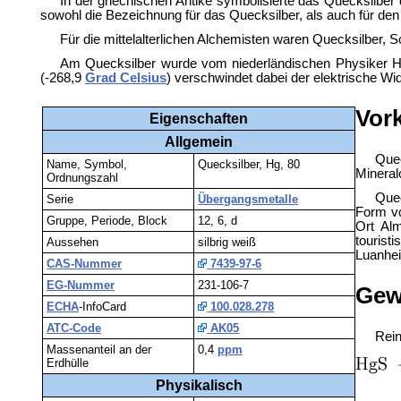
In der griechischen Antike symbolisierte das Quecksilb
sowohl die Bezeichnung für das Quecksilber, als auch für den
Für die mittelalterlichen Alchemisten waren Quecksilber, 
Am Quecksilber wurde vom niederländischen Physiker H
(-268,9
Grad Celsius
) verschwindet dabei der elektrische Wid
Vor
Eigenschaften
Allgemein
Quec
Name, Symbol,
Quecksilber, Hg, 80
Mineral
Ordnungszahl
Quec
Serie
Übergangsmetalle
Form vo
Gruppe, Periode, Block
12, 6, d
Ort Al
tourist
Aussehen
silbrig weiß
Luanhei
CAS-Nummer
7439-97-6
EG-Nummer
231-106-7
Gew
ECHA
-InfoCard
100.028.278
ATC-Code
AK05
Rein
Massenanteil an der
0,4
ppm
Erdhülle
Physikalisch