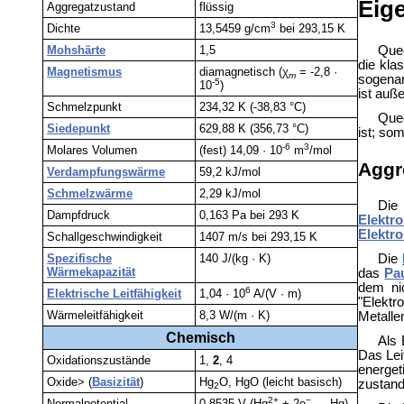
Eig
Aggregatzustand
flüssig
3
Dichte
13,5459 g/cm
bei 293,15 K
Quec
Mohshärte
1,5
die kla
Magnetismus
diamagnetisch (χ
= -2,8 ·
m
sogena
-5
10
)
ist auß
Schmelzpunkt
234,32 K (-38,83 °C)
Quec
Siedepunkt
629,88 K (356,73 °C)
ist; so
-6
3
Molares Volumen
(fest) 14,09 · 10
m
/mol
Aggr
Verdampfungswärme
59,2 kJ/mol
Schmelzwärme
2,29 kJ/mol
Die
Dampfdruck
0,163 Pa bei 293 K
Elektr
Elektr
Schallgeschwindigkeit
1407 m/s bei 293,15 K
Die
Spezifische
140 J/(kg · K)
Wärmekapazität
das
Pau
dem ni
6
Elektrische Leitfähigkeit
1,04 · 10
A/(V · m)
"Elektr
Wärmeleitfähigkeit
8,3 W/(m · K)
Metallen
Chemisch
Als 
Das Lei
Oxidationszustände
1,
2
, 4
energet
Oxide> (
Basizität
)
Hg
O, HgO (leicht basisch)
zustan
2
2+
−
Normalpotential
0,8535 V (Hg
+ 2e
→ Hg)