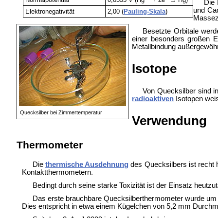
Die 
und Cad
Elektronegativität
2,00 (
Pauling-Skala
)
Massezu
Besetzte Orbitale wer
einer besonders großen E
Metallbindung außergewöhnli
Isotope
Von Quecksilber sind 
radioaktiven
Isotopen wei
Quecksilber bei Zimmertemperatur
Verwendung
Thermometer
Die
thermische Ausdehnung
des Quecksilbers ist recht 
Kontaktthermometern.
Bedingt durch seine starke Toxizität ist der Einsatz heut
Das erste brauchbare Quecksilberthermometer wurde um 17
Dies entspricht in etwa einem Kügelchen von 5,2 mm Durchm