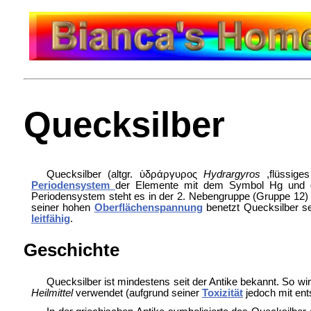
Quecksilber
Quecksilber (altgr. ὑδράργυρος
Hydrargyros
,flüssiges
Periodensystem
der Elemente mit dem Symbol Hg und de
Periodensystem steht es in der 2. Nebengruppe (Gruppe 12) 
seiner hohen
Oberflächenspannung
benetzt Quecksilber se
leitfähig
.
Geschichte
Quecksilber ist mindestens seit der Antike bekannt. So wi
Heilmittel
verwendet (aufgrund seiner
Toxizität
jedoch mit ent