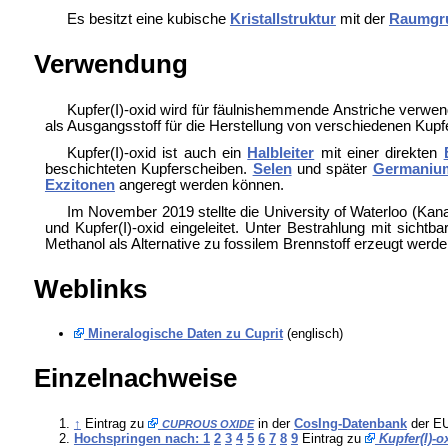
Es besitzt eine kubische
Kristallstruktur
mit der
Raumgr
Verwendung
Kupfer(I)-oxid wird für fäulnishemmende Anstriche verwen
als Ausgangsstoff für die Herstellung von verschiedenen Kup
Kupfer(I)-oxid ist auch ein
Halbleiter
mit einer direkten
beschichteten Kupferscheiben.
Selen
und später
Germaniu
Exzitonen
angeregt werden können.
Im November 2019 stellte die University of Waterloo (Kana
und Kupfer(I)-oxid eingeleitet. Unter Bestrahlung mit sichtb
Methanol als Alternative zu
fossilem Brennstoff erzeugt werde
Weblinks
Mineralogische Daten zu Cuprit
(englisch)
Einzelnachweise
↑
Eintrag zu
in der
CosIng-Datenbank
der EU
CUPROUS OXIDE
Hochspringen nach: 1
2
3
4
5
6
7
8
9
Eintrag zu
Kupfer(I)-o