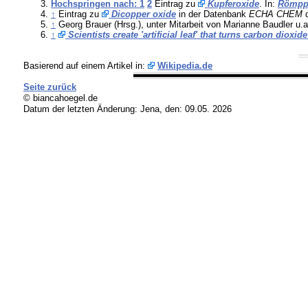
Hochspringen nach: 1
2
Eintrag zu
Kupferoxide
. In:
Römpp
↑
Eintrag zu
Dicopper oxide
in der Datenbank
ECHA CHEM
↑
Georg Brauer (Hrsg.), unter Mitarbeit von Marianne Baudler u.
↑
Scientists create 'artificial leaf' that turns carbon dioxide
Basierend auf einem Artikel in:
Wikipedia.de
Seite zurück
© biancahoegel.de
Datum der letzten Änderung:
Jena, den: 09.05. 2026