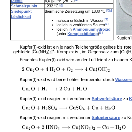
Dichte
6,0 g/cm
(25 °C)
[2]
Schmelzpunkt
1232 °C
[2>]
Siedepunkt
thermische Zersetzung um 1800 °C
Löslichkeit
[2]
nahezu unlöslich in Wasser
[3]
löslich in verdünnten Säuren
löslich in
Ammoniumhydroxid
[3]
(unter
Komplexbildung
)
Kupfer(I
Kupfer(I)-oxid ist ein je nach Teilchengröße gelbes bis rot
+
gebildete [Cu(NH
)
]
- Komplex ist, im Gegensatz zum [Cu(H
3
2
Feuchtes Kupfer(I)-oxid wird an der Luft leicht zu blauem K
Kupfer(I)-oxid wird bei erhöhter Temperatur durch
Wassers
Kupfer(I)-oxid reagiert mit verdünnter
Schwefelsäure
zu
K
Kupfer(I)-oxid reagiert mit verdünnter
Salpetersäure
zu
Ku