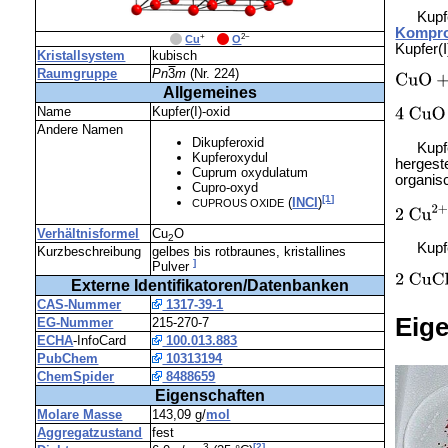
Kup
Kompro
+
2−
_
Cu
_
O
Kupfer(I
Kristallsystem
kubisch
Raumgruppe
Pn
3
m
(Nr. 224)
Allgemeines
Name
Kupfer(I)-oxid
Andere Namen
Dikupferoxid
Kupf
Kupfer
oxydul
hergest
Cuprum oxydulatum
organi
Cupro-oxyd
[1]
(
INCI
)
CUPROUS OXIDE
Verhältnisformel
Cu
O
2
Kupf
Kurzbeschreibung
gelbes bis rotbraunes, kristallines
]
Pulver
Externe Identifikatoren/Datenbanken
CAS-Nummer
1317-39-1
Eig
EG-Nummer
215-270-7
ECHA
-InfoCard
100.013.883
PubChem
10313194
ChemSpider
8488659
Eigenschaften
Molare Masse
143,09 g/
mol
Aggregatzustand
fest
3
[2]