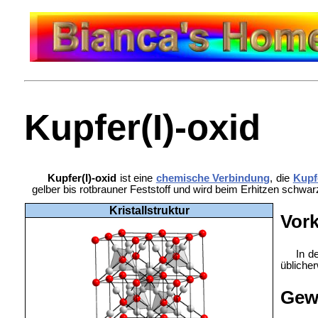
Kupfer(I)-oxid
Kupfer(I)-oxid
ist eine
chemische Verbindung
, die
Kupf
gelber bis rotbrauner Feststoff und wird beim Erhitzen schw
Kristallstruktur
Vor
In d
übliche
Gew