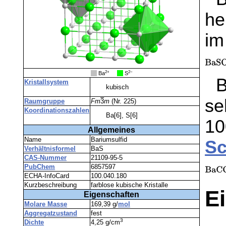
he
im
2+
2−
__
Ba
__
S
B
Kristallsystem
kubisch
se
Raumgruppe
Fm
3
m
(Nr. 225)
Koordinationszahlen
Ba[6], S[6]
1
Allgemeines
Name
Bariumsulfid
Sc
Verhältnisformel
BaS
CAS-Nummer
21109-95-5
PubChem
6857597
ECHA-InfoCard
100.040.180
Kurzbeschreibung
farblose kubische Kristalle
E
Eigenschaften
Molare Masse
169,39 g/
mol
Aggregatzustand
fest
3
Dichte
4,25 g/cm