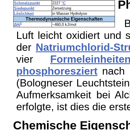
Ph
Schmelzpunkt
2227
°C
Siedepunkt
Zersetzung
Löslichkeit
in Wasser Hydrolyse
Thermodynamische Eigenschaften
B
0
ΔH
−460,0 kJ/mol
f
Luft leicht oxidiert und 
der
Natriumchlorid-Str
vier
Formeleinheite
phosphoresziert
nach L
(Bologneser Leuchtstein
Aufmerksamkeit bei Al
erfolgte, ist dies die e
Chemische Eigensch