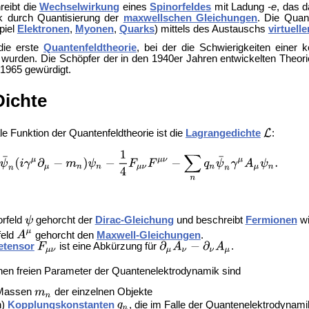
eibt die
Wechselwirkung
eines
Spinorfeldes
mit Ladung
-e
, das 
k durch Quantisierung der
maxwellschen Gleichungen
. Die Quan
piel
Elektronen
,
Myonen
,
Quarks
) mittels des Austauschs
virtuelle
ie erste
Quantenfeldtheorie
, bei der die Schwierigkeiten einer
t wurden. Die Schöpfer der in den 1940er Jahren entwickelten Theor
1965 gewürdigt.
ichte
e Funktion der Quantenfeldtheorie ist die
Lagrangedichte
:
orfeld
gehorcht der
Dirac-Gleichung
und beschreibt
Fermionen
wi
feld
gehorcht den
Maxwell-Gleichungen
.
etensor
ist eine Abkürzung für
.
chen
freien Parameter der Quantenelektrodynamik sind
 Massen
der einzelnen Objekte
n)
Kopplungskonstanten
, die im Falle der Quantenelektrodynam