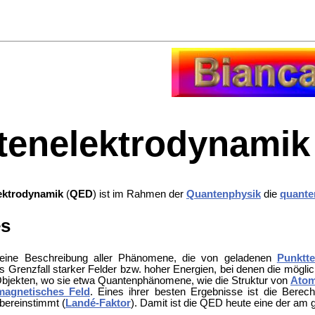
tenelektrodynamik
ektrodynamik
(
QED
) ist im Rahmen der
Quantenphysik
die
quante
es
eine Beschreibung aller Phänomene, die von geladenen
Punktte
s Grenzfall starker Felder bzw. hoher Energien, bei denen die mögli
bjekten, wo sie etwa Quantenphänomene, wie die Struktur von
Ato
magnetisches Feld
. Eines ihrer besten Ergebnisse ist die Ber
bereinstimmt (
Landé-Faktor
). Damit ist die QED heute eine der am 