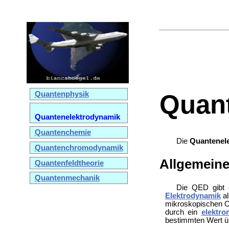
Quantenphysik
Quan
Quantenelektrodynamik
Quantenchemie
Die
Quantenel
Quantenchromodynamik
Allgemein
Quantenfeldtheorie
Quantenmechanik
Die QED gibt 
Elektrodynamik
al
mikroskopischen O
durch ein
elektro
bestimmten Wert ü