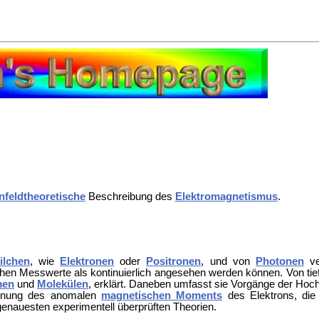
nfeldtheoretische
Beschreibung des
Elektromagnetismus
.
ilchen
, wie
Elektronen
oder
Positronen
, und von
Photonen
ve
chen Messwerte als kontinuierlich angesehen werden können. Von tief
men
und
Molekülen
, erklärt. Daneben umfasst sie Vorgänge der Hoc
echnung des anomalen
magnetischen Moments
des Elektrons, die 
genauesten experimentell überprüften Theorien.