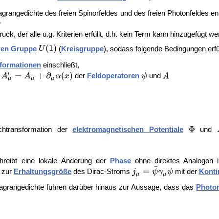
agrangedichte des freien Spinorfeldes und des freien Photonfeldes e
.
 der alle u.g. Kriterien erfüllt, d.h. kein Term kann hinzugefügt we
ren Gruppe
(
Kreisgruppe
), sodass folgende Bedingungen erfü
formationen
einschließt,
der
Feldoperatoren
und
chtransformation der
elektromagnetischen Potentiale
und
.
reibt eine lokale Änderung der
Phase
ohne direktes Analogon i
 zur
Erhaltungsgröße
des Dirac-Stroms
mit der
Konti
Lagrangedichte führen darüber hinaus zur Aussage, dass das
Photon