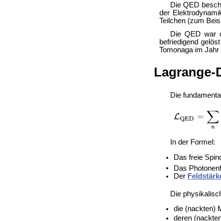
Die QED beschr
der Elektrodynami
Teilchen (zum Beis
Die QED war d
befriedigend gelös
Tomonaga im Jahr 
Lagrange-D
Die fundamental
In der Formel:
Das freie Spin
Das Photonen
Der
Feldstärk
Die physikalis
die (nackten)
deren (nackte