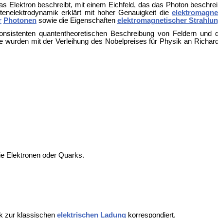
das Elektron beschreibt, mit einem Eichfeld, das das Photon beschr
tenelektrodynamik erklärt mit hoher Genauigkeit die
elektromagne
r
Photonen
sowie die Eigenschaften
elektromagnetischer Strahlu
 konsistenten quantentheoretischen Beschreibung von Feldern und
ie wurden mit der Verleihung des Nobelpreises für Physik an Richar
e Elektronen oder Quarks.
ik zur klassischen
elektrischen Ladung
korrespondiert.