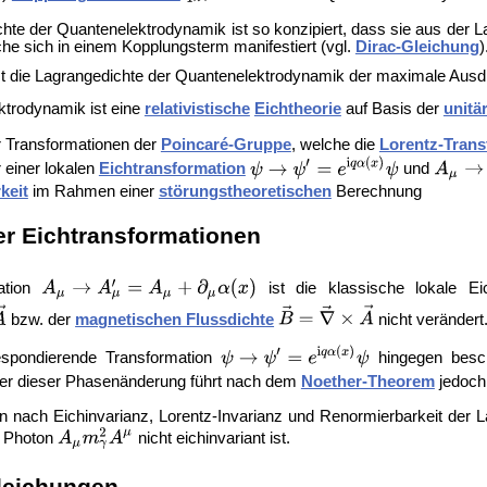
hte der Quantenelektrodynamik ist so konzipiert, dass sie aus der L
che sich in einem Kopplungsterm manifestiert (vgl.
Dirac-Gleichung
)
t die Lagrangedichte der Quantenelektrodynamik der maximale Ausdruck,
ktrodynamik ist eine
relativistische
Eichtheorie
auf Basis der
unitä
r Transformationen der
Poincaré-Gruppe
, welche die
Lorentz-Trans
r einer lokalen
Eichtransformation
und
keit
im Rahmen einer
störungstheoretischen
Berechnung
r Eichtransformationen
ation
ist die klassische lokale Ei
bzw. der
magnetischen Flussdichte
nicht verändert
espondierende Transformation
hingegen besch
ter dieser Phasenänderung führt nach dem
Noether-Theorem
jedoch
n nach Eichinvarianz, Lorentz-Invarianz und Renormierbarkeit der 
s Photon
nicht eichinvariant ist.
eichungen