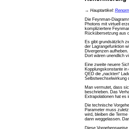
→
Hauptartikel:
Renorm
Die Feynman-Diagramme
Photons mit virtuell er
kompliziertere Feynman
Rückübersetzung aus d
Es gibt grundsätzlich z
der Lagrangefunktion w
Divergenzen aufheben. 
Dort wären unendlich vi
Eine zweite neuere Si
Kopplungskonstante in 
QED die „nackten“ Ladu
Selbstwechselwirkung d
Man vermutet, dass sic
beschrieben. Das Verha
Extrapolationen hat es 
Die technische Vorgehe
Parameter muss zuletzt
wird, bleiben die Term
dann weggelassen. Dana
Diese Vorgehensweise w