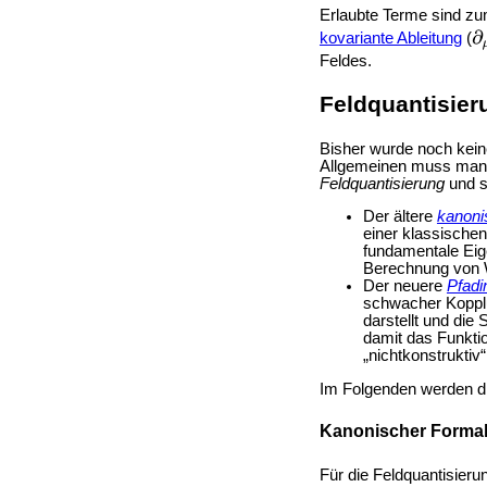
Erlaubte Terme sind zu
kovariante Ableitung
(
Feldes.
Feldquantisier
Bisher wurde noch kein
Allgemeinen muss man 
Feldquantisierung
und s
Der ältere
kanoni
einer klassische
fundamentale Eig
Berechnung von W
Der neuere
Pfadi
schwacher Kopplu
darstellt und di
damit das Funkti
„nichtkonstruktiv
Im Folgenden werden die
Kanonischer Forma
Für die Feldquantisie