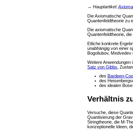
→
Hauptartikel:
Axiomat
Die Axiomatische Quant
Quantenfeldtheorie zu e
Die axiomatische Quant
Quantenfeldtheorie, die
Etliche konkrete Ergeb
unabhängig von einer sp
Bogoliubov, Medvedev u
Weitere Anwendungen im 
Satz von Gibbs
, Zusta
des
Bardeen-Coop
des
Heisenbergs
des idealen Bos
Verhältnis z
Versuche, diese Quante
Quantisierung der Gravi
Stringtheorie, die
M-The
konzeptionelle Ideen, di