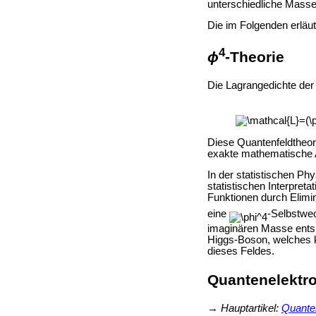
unterschiedliche Masse
Die im Folgenden erläut
4
ϕ
-Theorie
Die Lagrangedichte de
Diese Quantenfeldtheori
exakte mathematische A
In der statistischen Phy
statistischen Interpre
Funktionen durch Elim
eine
-Selbstwec
imaginären Masse ents
Higgs-Boson, welches k
dieses Feldes.
Quantenelektr
→
Hauptartikel:
Quante