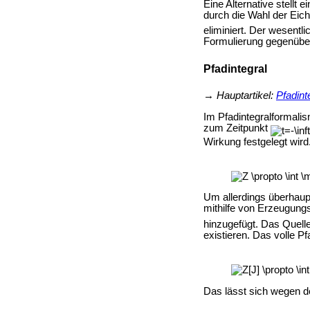
Eine Alternative stellt
durch die Wahl der Eic
eliminiert. Der wesentl
Formulierung gegenübe
Pfadintegral
→
Hauptartikel:
Pfadint
Im Pfadintegralformali
zum Zeitpunkt
Wirkung festgelegt wird
Um allerdings überhau
mithilfe von Erzeugungs
hinzugefügt. Das Quell
existieren. Das volle Pf
Das lässt sich wegen de