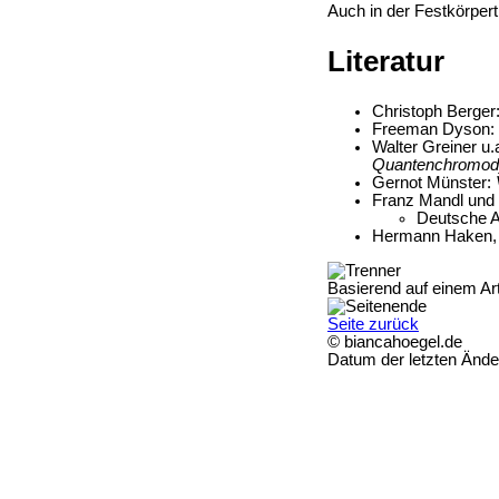
Auch in der Festkörpert
Literatur
Christoph Berger
Freeman Dyson:
Walter Greiner u.
Quantenchromod
Gernot Münster:
Franz Mandl un
Deutsche 
Hermann Haken
Basierend auf einem Art
Seite zurück
© biancahoegel.de
Datum der letzten Änd