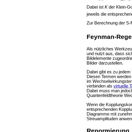
Dabei ist
K
der Klein-Go
jeweils die entspreche
Zur Berechnung der S-M
Feynman-Regel
Als nützliches Werkzeu
und nutzt aus, dass sic
Bildelemente zugeordne
Bilder darzustellen.
Dabei gibt es zu jedem
Diesen Termen werden 
im Wechselwirkungsterm 
verbinden als
virtuelle 
Dabei muss man jedoch 
Quantenfeldtheorie Wec
Wenn die Kopplungskonst
entsprechenden Kopplun
Diagramme mit zunehmend
Streuamplituden anwen
Renormierung