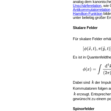
analog dem kanonischen
Unschärferelation
, wie
Antikommutatorrelation
Hamilton-Funktion
bilde
unter beliebig großer 
Skalare Felder
Für skalare Felder erh
Es ist in Quantenfeldth
Dabei sind
der Impul
Kommutatoren folgen a
erzeugt. Entspreche
gewünscht zu einem posi
Spinorfelder