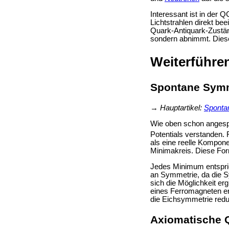
Interessant ist in der
Lichtstrahlen direkt b
Quark-Antiquark-Zustän
sondern abnimmt. Diese
Weiterführe
Spontane Sym
→
Hauptartikel:
Sponta
Wie oben schon angespr
Potentials verstanden.
als eine reelle Kompon
Minimakreis. Diese For
Jedes Minimum entspric
an Symmetrie, da die S
sich die Möglichkeit e
eines Ferromagneten er
die Eichsymmetrie reduz
Axiomatische Q