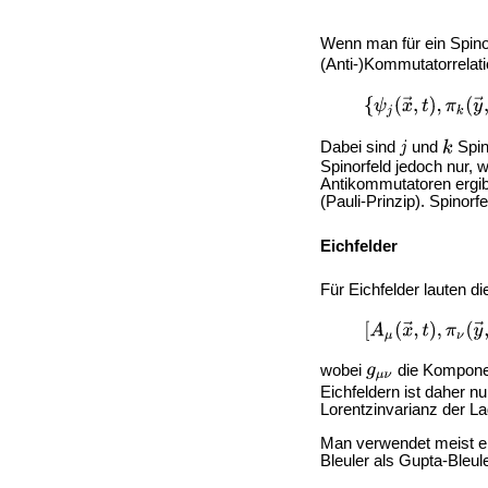
Wenn man für ein Spino
(Anti-)Kommutatorrelat
Dabei sind
und
Spin
Spinorfeld jedoch nur,
Antikommutatoren ergib
(Pauli-Prinzip). Spinor
Eichfelder
Für Eichfelder lauten d
wobei
die Kompone
Eichfeldern ist daher n
Lorentzinvarianz der Lag
Man verwendet meist e
Bleuler als
Gupta-Bleul