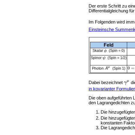
Der erste Schritt zu ei
Differentialgleichung für
Im Folgenden wird imm
Einsteinsche Summenk
Feld
Skalar
(Spin = 0)
Spinor
(Spin = 1/2)
Photon
(Spin 1)
Dabei bezeichnet
d
in kovarianter Formulie
Die oben aufgeführten 
den Lagrangedichten zu
Die hinzugefügte
Die hinzugefügte
konstanten Fakto
Die Lagrangedic