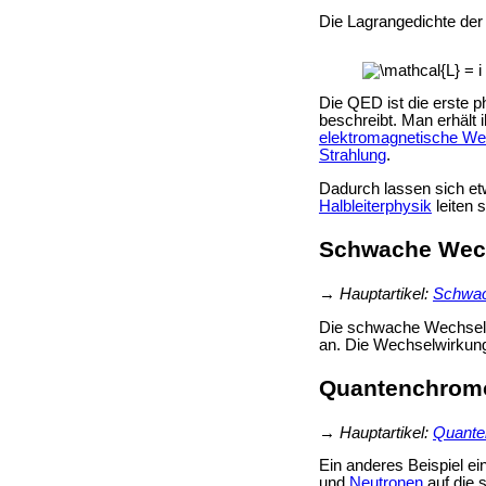
Die Lagrangedichte der
Die QED ist die erste p
beschreibt. Man erhält
elektromagnetische We
Strahlung
.
Dadurch lassen sich et
Halbleiterphysik
leiten 
Schwache Wec
→
Hauptartikel:
Schwac
Die schwache Wechselw
an. Die Wechselwirkung
Quantenchrom
→
Hauptartikel:
Quante
Ein anderes Beispiel 
und
Neutronen
auf die