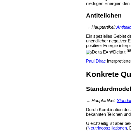
niedrigen Energien de
Antiteilchen
→
Hauptartikel:
Antiteil
Ein spezielles Gebiet d
unendlicher negativer E
positiver Energie interp
na
Paul Dirac
interpretier
Konkrete Qu
Standardmodel
→
Hauptartikel:
Standa
Durch Kombination des 
bekannten Teilchen und
Gleichzeitig ist aber b
(
Neutrinooszillationen
,