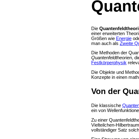
Quant
Die
Quantenfeldtheori
einer erweiterten Theo
Größen wie
Energie
od
man auch als
Zweite Q
Die Methoden der Quant
Quantenfeldtheorien
, d
Festkörperphysik
releva
Die Objekte und Method
Konzepte in einen mat
Von der Qua
Die klassische
Quante
ein von Wellenfunktion
Zu einer Quantenfeldth
Vielteilchen-Hilbertrau
vollständiger Satz solc