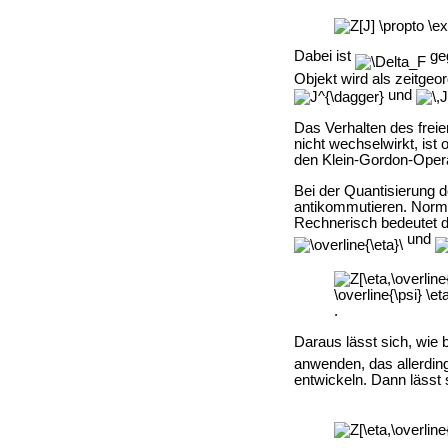
Dabei ist
ge
Objekt wird als zeitgeo
und
Das Verhalten des frei
nicht wechselwirkt, is
den Klein-Gordon-Opera
Bei der Quantisierung d
antikommutieren. Norma
Rechnerisch bedeutet d
und
.
Daraus lässt sich, wie 
anwenden, das allerding
entwickeln. Dann lässt 