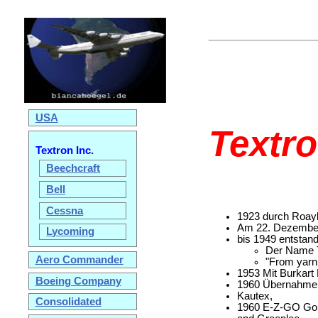
USA
Textro
Textron Inc.
Beechcraft
Bell
Cessna
1923 durch Roayl
Am 22. Dezember 
Lycoming
bis 1949 entstand
Der Name T
Aero Commander
"From yarn 
1953 Mit Burkart 
Boeing Company
1960 Übernahme 
Kautex,
Consolidated
1960 E-Z-GO Gol