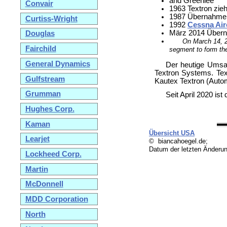
and Greenlee
Convair
1963 Textron zieh
1987 Übernahme
Curtiss-Wright
1992
Cessna Air
März 2014 Über
Douglas
On March 14, 2
Fairchild
segment to form th
General Dynamics
Der heutige Umsat
Textron Systems. Tex
Gulfstream
Kautex Textron (Autom
Grumman
Seit April 2020 i
Hughes Corp.
Kaman
Übersicht USA
Learjet
© biancahoegel.de;
Datum der letzten Änderu
Lockheed Corp.
Martin
McDonnell
MDD Corporation
North