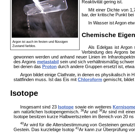
Reaktivität gering ist.
Mit einer Dichte von 1
bar, der kritische Punkt be
In Wasser ist Argon etw
Chemische Eigen
Argon ist auch im festen und flüssigen
Zustand farblos.
Als Edelgas ist Argon 
Verbindung des Argons be
gewonnen werden und anhand neuer Linien im Infrarotspektru
des Argons
metastabil
sein und sich verhältnismäßig schwer 
bei denen das
Proton
durch andere Gruppen ersetzt ist, etw
Argon bildet einige Clathrate, in denen es physikalisch 
stattfinden muss. Ist das Eis mit
Chloroform
gemischt, bildet
Isotope
Insgesamt sind 23
Isotope
sowie ein weiteres
Kernisom
36
38
am natürlichen Isotopengemisch.
Ar und
Ar sind mit ein
Isotope besitzen kurze Halbwertszeiten im Bereich von 20 ns
40
Ar wird für die Altersbestimmung von Gesteinen genutzt
41
Gestein. Das kurzlebige Isotop
Ar kann zur Überprüfung vo