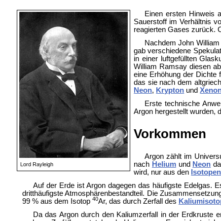
Einen ersten Hinweis a
Sauerstoff im Verhältnis v
reagierten Gases zurück. C
Nachdem John William St
gab verschiedene Spekula
in einer luftgefüllten Gl
William Ramsay diesen ab
eine Erhöhung der Dichte 
das sie nach dem altgriec
Neon
,
Krypton
und
Xeno
Erste technische Anwe
Argon hergestellt wurden, 
Vorkommen
Argon zählt im Univers
nach
Helium
und
Neon
das
Lord Rayleigh
wird, nur aus den
Isotope
Auf der Erde ist Argon dagegen das häufigste Edelgas.
dritthäufigste Atmosphärenbestandteil. Die Zusammensetzung d
40
99 % aus dem Isotop
Ar, das durch Zerfall des
Kaliumisoto
Da das Argon durch den Kaliumzerfall in der Erdkruste e