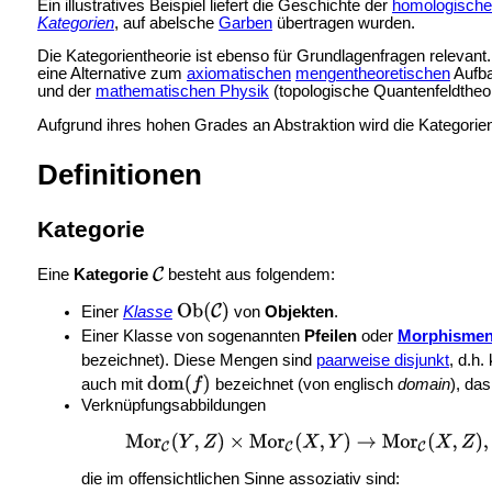
Ein illustratives Beispiel liefert die Geschichte der
homologische
Kategorien
, auf abelsche
Garben
übertragen wurden.
Die Kategorientheorie ist ebenso für Grundlagenfragen relevant
eine Alternative zum
axiomatischen
mengentheoretischen
Aufba
und der
mathematischen Physik
(
topologische Quantenfeldtheor
Aufgrund ihres hohen Grades an Abstraktion wird die Kategorien
Definitionen
Kategorie
Eine
Kategorie
besteht aus folgendem:
Einer
Klasse
von
Objekten
.
Einer Klasse von sogenannten
Pfeilen
oder
Morphisme
bezeichnet). Diese Mengen sind
paarweise disjunkt
, d.h
auch mit
bezeichnet (von englisch
domain
), da
Verknüpfungsabbildungen
die im offensichtlichen Sinne assoziativ sind: