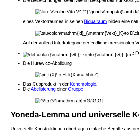
Die Bezeichnungen seien wie im Beispiel des Funktors „
eines Vektorraumes in seinen
Bidualraum
bilden eine nat
Auf der vollen Unterkategorie der endlichdimensionalen 
: 
Die
Hurewicz
-Abbildung
Das
Cupprodukt in der
Kohomologie
.
Die
Abelisierung
einer
Gruppe
Yoneda-Lemma und universelle K
Universelle Konstruktionen übertragen einfache Begriffe aus de