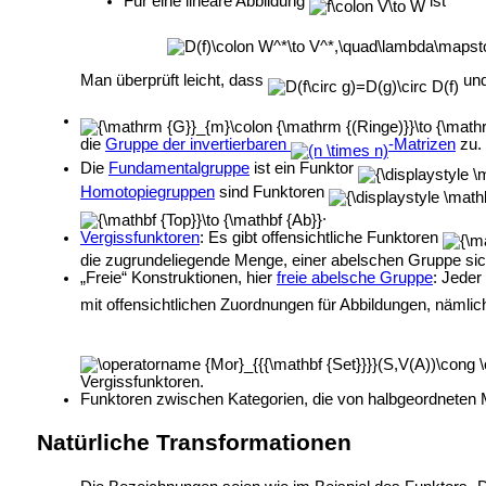
Für eine lineare Abbildung
ist
Man überprüft leicht, dass
un
die
Gruppe der invertierbaren
-Matrizen
zu.
Die
Fundamentalgruppe
ist ein Funktor
Homotopiegruppen
sind Funktoren
.
Vergissfunktoren
: Es gibt offensichtliche Funktoren
die zugrundeliegende Menge, einer abelschen Gruppe sich
„Freie“ Konstruktionen, hier
freie abelsche Gruppe
: Jede
mit offensichtlichen Zuordnungen für Abbildungen, nämli
Vergissfunktoren.
Funktoren zwischen Kategorien, die von halbgeordneten
Natürliche Transformationen