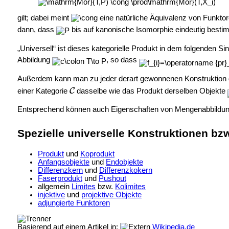
gilt; dabei meint
eine natürliche Äquivalenz von Funkto
dann, dass
bis auf kanonische Isomorphie eindeutig bestim
„Universell“ ist dieses kategorielle Produkt in dem folgenden
Abbildung
, so dass
Außerdem kann man zu jeder derart gewonnenen Konstruktion die
einer Kategorie
dasselbe wie das Produkt derselben Objekte
Entsprechend können auch Eigenschaften von Mengenabbildunge
Spezielle universelle Konstruktionen bzw
Produkt
und
Koprodukt
Anfangsobjekte
und
Endobjekte
Differenzkern
und
Differenzkokern
Faserprodukt
und
Pushout
allgemein
Limites
bzw.
Kolimites
injektive
und
projektive Objekte
adjungierte Funktoren
Basierend auf einem Artikel in:
Wikipedia.de