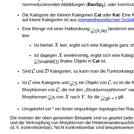
normreduzierenden Abbildungen (
BanSp
), oder kommut
2
Die Kategorie der kleinen Kategorien
Cat
oder
Kat
: Eine 
auf kleine Kategorien ist aus
mengentheoretischen Gründ
Eine Menge mit einer Halbordnung
bestimmt ein
leer.
Ist hierbei
leer, ergibt sich eine Kategorie ganz
Ist dagegen
einelementig, ergibt sich eine Kateg
finales Objekt in
Cat
ist.
Sind
und
Kategorien, so kann man die
Funktorkatego
Ist
eine Kategorie und
ein Objekt von
, so ist die
Morphismen von
, die mit den „
Strukturmorphismen
“ n
Morphismen
von
nach
, für die
gilt.
Umgekehrt sei * ein fester einpunktiger topologischer R
Die meisten der oben genannten Beispiele sind so geartet (oder
und die Verknüpfung von Morphismen die Hintereinanderausführu
(d. h.
konkretisierbar
). Nicht konkretisierbar sind beispielsweis