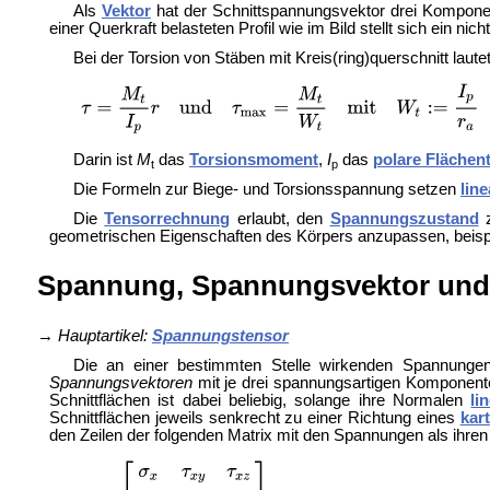
Als
Vektor
hat der Schnittspannungsvektor drei Komponent
einer Querkraft belasteten Profil wie im Bild stellt sich ein 
Bei der Torsion von Stäben mit Kreis(ring)querschnitt laut
Darin ist
M
das
Torsionsmoment
,
I
das
polare Fläche
t
p
Die Formeln zur Biege- und Torsionsspannung setzen
line
Die
Tensorrechnung
erlaubt, den
Spannungszustand
z
geometrischen Eigenschaften des Körpers anzupassen, beispie
Spannung, Spannungsvektor und
→
Hauptartikel:
Spannungstensor
Die an einer bestimmten Stelle wirkenden Spannunge
Spannungsvektoren
mit je drei spannungsartigen Komponen
Schnittflächen ist dabei beliebig, solange ihre Normalen
li
Schnittflächen jeweils senkrecht zu einer Richtung eines
kar
den Zeilen der folgenden Matrix mit den Spannungen als ihr