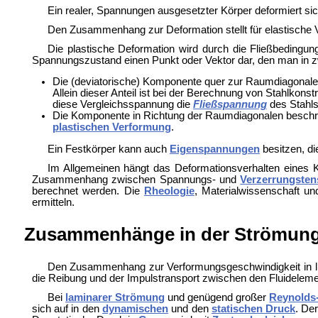
Ein realer, Spannungen ausgesetzter Körper deformiert sic
Den Zusammenhang zur Deformation stellt für elastische
Die plastische Deformation wird durch die
Fließbedingun
Spannungszustand einen Punkt oder Vektor dar, den man in 
Die (deviatorische) Komponente quer zur Raumdiagona
Allein dieser Anteil ist bei der Berechnung von
Stahlkonstr
diese Vergleichsspannung die
Fließspannung
des Stahls
Die Komponente in Richtung der Raumdiagonalen beschreibt
plastischen Verformung
.
Ein Festkörper kann auch
Eigenspannungen
besitzen, di
Im Allgemeinen hängt das Deformationsverhalten eines K
Zusammenhang zwischen Spannungs- und
Verzerrungsten
berechnet werden. Die
Rheologie
,
Materialwissenschaft u
ermitteln.
Zusammenhänge in der Strömun
Den Zusammenhang zur Verformungsgeschwindigkeit in li
die Reibung und der Impulstransport zwischen den Fluideleme
Bei
laminarer Strömung
und genügend großer
Reynolds
sich auf in den
dynamischen
und den
statischen Druck
. De